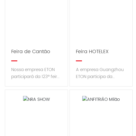
Feira de Cantão
Feira HOTELEX
Nossa empresa ETON
A empresa Guangzhou
participará da 123ª feira
ETON participa da
de cantão de 15 de abril
Shandong HOTELEX Fair
a 19 de abril de 2018. Foi
em outubro em
realizada no
Shandong, China,
Guangzhou Pazhou
Expo Canton Fair
Center. nosso produto!